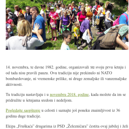
14. novembra, te davne 1982. godine, organizovali
svoju prvu šetnju i
su
od tada nisu pravili pauzu. Ovu tradiciju nije prekinulo ni NATO
bombardovanje, ni vremenske prilike, ni druge zemaljske ili vanzemaljske
aktivnosti.
Tu tradiciju nastavljaju i u
novembru 2018. godine
, kada možete da im se
pridružite u šetnjama sredom i nedeljom.
Pogledajte saopštenje
u celosti i saznajte još poneku znaimljivost iz 36
godina duge tradicije.
Ekipa „Fruškaća” drugarima iz PSD „Železničara” čestita ovaj jubilej i želi