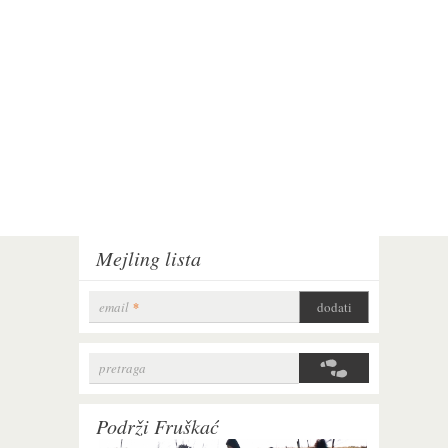
Mejling lista
email
*
pretraga
Search form
Podrži Fruškać