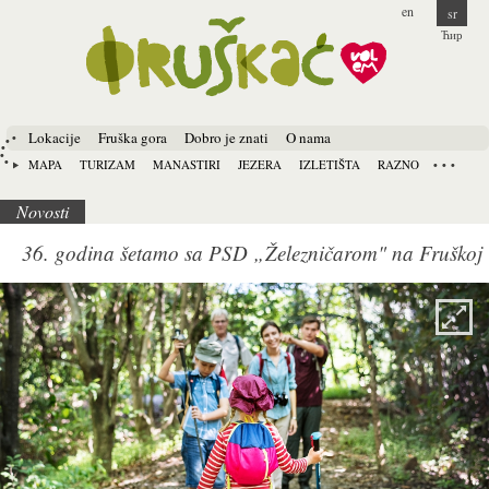
en
sr
Ћир
Lokacije
Fruška gora
Dobro je znati
O nama
MAPA
TURIZAM
MANASTIRI
JEZERA
IZLETIŠTA
RAZNO
Novosti
36. godina šetamo sa PSD „Železničarom" na Fruškoj
gori