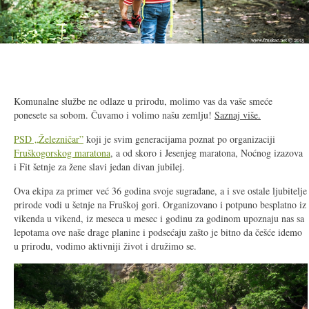
Komunalne službe ne odlaze u prirodu, molimo vas da vaše smeće
ponesete sa sobom. Čuvamo i volimo našu zemlju!
Saznaj više.
PSD „Železničar”
koji je svim generacijama poznat po organizaciji
Fruškogorskog maratona
, a od skoro i Jesenjeg maratona, Noćnog izazova
i Fit šetnje za žene slavi jedan divan jubilej.
Ova ekipa za primer već 36 godina svoje sugrađane, a i sve ostale ljubitelje
prirode vodi u šetnje na Fruškoj gori. Organizovano i potpuno besplatno iz
vikenda u vikend, iz meseca u mesec i godinu za godinom upoznaju nas sa
lepotama ove naše drage planine i podsećaju zašto je bitno da češće idemo
u prirodu, vodimo aktivniji život i družimo se.