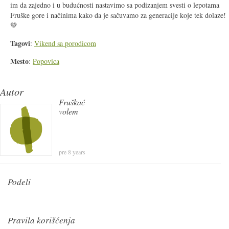
im da zajedno i u budućnosti nastavimo sa podizanjem svesti o lepotama
Fruške gore i načinima kako da je sačuvamo za generacije koje tek dolaze!
💚
Tagovi
:
Vikend sa porodicom
Mesto
:
Popovica
Autor
Fruškać
volem
pre 8 years
Podeli
Pravila korišćenja