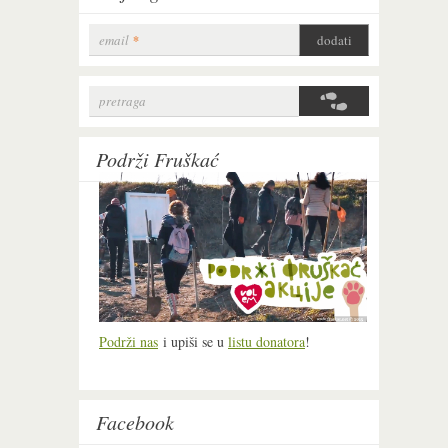
email
*
pretraga
Search form
Podrži Fruškać
Podrži nas
i upiši se u
listu donatora
!
Facebook