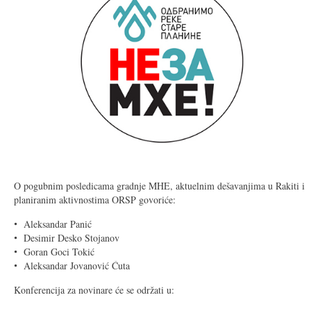
O pogubnim posledicama gradnje MHE, aktuelnim dešavanjima u Rakiti i
planiranim aktivnostima ORSP govoriće:
Aleksandar Panić
Desimir Desko Stojanov
Goran Goci Tokić
Aleksandar Jovanović Ćuta
Konferencija za novinare će se održati u: