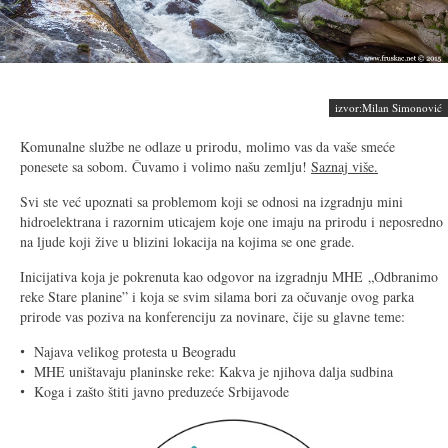
izvor:Milan Simonović
Komunalne službe ne odlaze u prirodu, molimo vas da vaše smeće
ponesete sa sobom. Čuvamo i volimo našu zemlju!
Saznaj više.
Svi ste već upoznati sa problemom koji se odnosi na izgradnju mini
hidroelektrana i razornim uticajem koje one imaju na prirodu i neposredno
na ljude koji žive u blizini lokacija na kojima se one grade.
Inicijativa koja je pokrenuta kao odgovor na izgradnju MHE „Odbranimo
reke Stare planine” i koja se svim silama bori za očuvanje ovog parka
prirode vas poziva na konferenciju za novinare, čije su glavne teme:
Najava velikog protesta u Beogradu
MHE uništavaju planinske reke: Kakva je njihova dalja sudbina
Koga i zašto štiti javno preduzeće Srbijavode