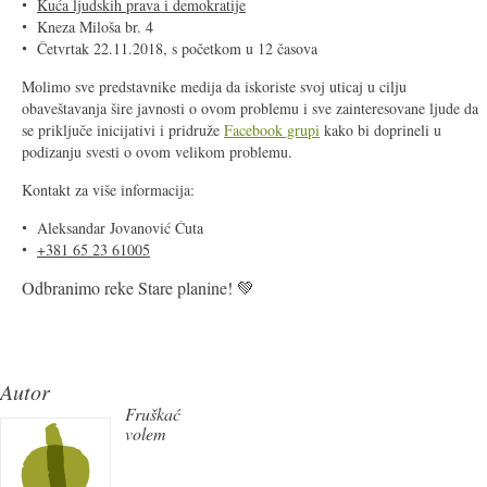
Kuća ljudskih prava i demokratije
Kneza Miloša br. 4
Četvrtak 22.11.2018, s početkom u 12 časova
Molimo sve predstavnike medija da iskoriste svoj uticaj u cilju
obaveštavanja šire javnosti o ovom problemu i sve zainteresovane ljude da
se priključe inicijativi i pridruže
Facebook grupi
kako bi doprineli u
podizanju svesti o ovom velikom problemu.
Kontakt za više informacija:
Aleksandar Jovanović Ćuta
+381 65 23 61005
Odbranimo reke Stare planine! 💚
Autor
Fruškać
volem