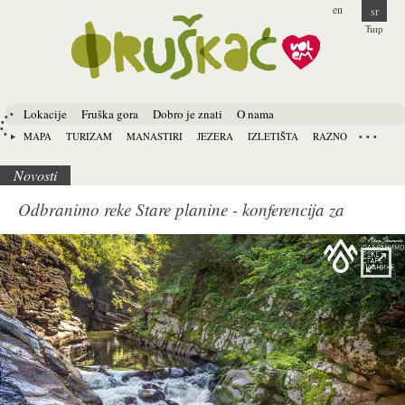
en
sr
Ћир
Lokacije
Fruška gora
Dobro je znati
O nama
MAPA
TURIZAM
MANASTIRI
JEZERA
IZLETIŠTA
RAZNO
Novosti
Odbranimo reke Stare planine - konferencija za
novinare