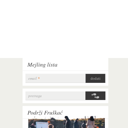
Mejling lista
email
*
pretraga
Search form
Podrži Fruškać