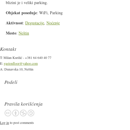
blizini je i veliki parking.
Objekat poseduje
: WiFi, Parking
Aktivnost
:
Degustacije
,
Noćenje
Mesto
:
Neštin
Kontakt
T: Milan Kurilić - +381 64 640 40 77
E:
gastonfloor@yahoo.com
A: Dunavska 10, Neštin
Podeli
Pravila korišćenja
Log in
to post comments