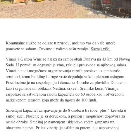
2/9
Komunalne službe ne odlaze u prirodu, molimo vas da vaše smeće
ponesete sa sobom. Čuvamo i volimo našu zemlju!
Saznaj više.
Vinarija Gaston Wine se nalazi na samoj obali Dunava na 43 km od Novog
Sada. U ponudi su degustacije vina, rakije i proizvoda sa njihovog salaša.
Vinarija nudi mogućnost organizovanja raznih proslava uz tamburaše,
seminari, team building i druge vrste događaja sa kompletnom uslugom.
Posetiocima je na raspolaganju i čamac za 4 osobe za plovidbu Dunavom,
kao i organizovani obilazak Neština, crkve i Sremske kuće. Vinarija
raspolaže sa zatvorenom salom kapaciteta do 60 osoba kao i otvorenom
natkrivenom terasom koja može da ugosti do 100 ljudi.
Smeštajni kapacitet za spavanje je do 8 osoba u tri sobe, plus 4 kreveta u
samoj kući. Noćenje je sa doručkom, a postoji i mogućnost dogovora za
ostale obroke. Smeštaj je namenjem isključivo većim grupama uz
obaveznu najavu. Prilaz vinariji je asfaltnim putem, a u neposrednoj