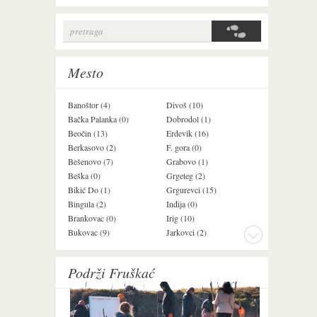
pretraga
Search form
Mesto
Banoštor (4)
Divoš (10)
Jazak (3)
Bačka Palanka (0)
Dobrodol (1)
Krušedol (1)
Beočin (13)
Erdevik (16)
Krčedin (4)
Berkasovo (2)
F. gora (0)
Ledinci (0)
Bešenovo (7)
Grabovo (1)
Ležimir (3)
Beška (0)
Grgeteg (2)
Ljuba (7)
Bikić Do (1)
Grgurevci (15)
Lug (2)
Bingula (2)
Inđija (0)
Mala Remeta (3
Brankovac (0)
Irig (10)
Manđelos (5)
Bukovac (9)
Jarkovci (2)
Maradik (1)
Podrži Fruškać