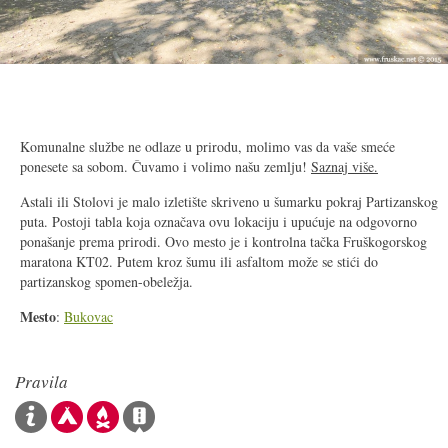
2/15
Komunalne službe ne odlaze u prirodu, molimo vas da vaše smeće
ponesete sa sobom. Čuvamo i volimo našu zemlju!
Saznaj više.
Astali ili Stolovi je malo izletište skriveno u šumarku pokraj Partizanskog
puta. Postoji tabla koja označava ovu lokaciju i upućuje na odgovorno
ponašanje prema prirodi. Ovo mesto je i kontrolna tačka Fruškogorskog
maratona KT02. Putem kroz šumu ili asfaltom može se stići do
partizanskog spomen-obeležja.
Mesto
:
Bukovac
Pravila