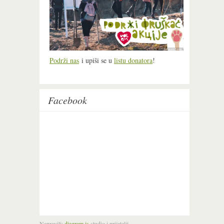
Podrži nas
i upiši se u
listu donatora
!
Facebook
Napravili:
diagram.is
studio i prijatelji