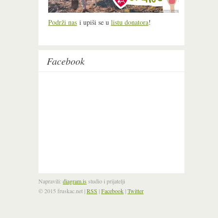
Podrži nas
i upiši se u
listu donatora
!
Facebook
Napravili:
diagram.is
studio i prijatelji
© 2015 fruskac.net
|
RSS
|
Facebook
|
Twitter