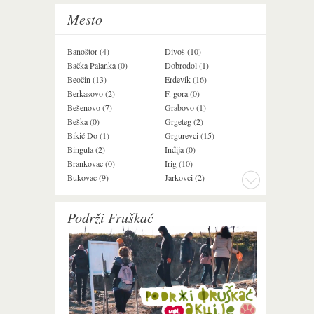
Mesto
Banoštor (4)
Divoš (10)
Jazak (3)
Bačka Palanka (0)
Dobrodol (1)
Krušedol (1)
Beočin (13)
Erdevik (16)
Krčedin (4)
Berkasovo (2)
F. gora (0)
Ledinci (0)
Bešenovo (7)
Grabovo (1)
Ležimir (3)
Beška (0)
Grgeteg (2)
Ljuba (7)
Bikić Do (1)
Grgurevci (15)
Lug (2)
Bingula (2)
Inđija (0)
Mala Remeta (3
Brankovac (0)
Irig (10)
Manđelos (5)
Bukovac (9)
Jarkovci (2)
Maradik (1)
Podrži Fruškać