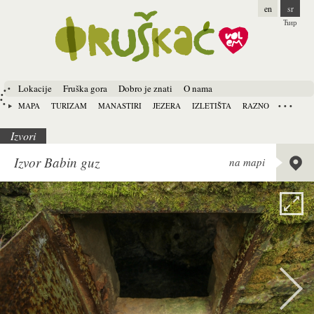
en
sr
Ћир
Lokacije
Fruška gora
Dobro je znati
O nama
MAPA
TURIZAM
MANASTIRI
JEZERA
IZLETIŠTA
RAZNO
Izvori
Lat:
45.
Izvor Babin guz
na mapi
Long:
1
Alt:
267