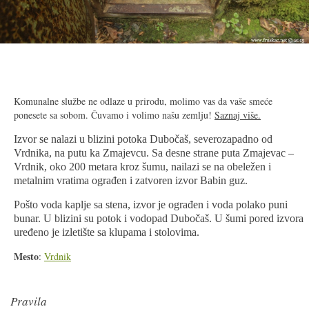
2/11
Komunalne službe ne odlaze u prirodu, molimo vas da vaše smeće
ponesete sa sobom. Čuvamo i volimo našu zemlju!
Saznaj više.
Izvor se nalazi u blizini potoka Dubočaš, severozapadno od
Vrdnika, na putu ka Zmajevcu. Sa desne strane puta Zmajevac –
Vrdnik, oko 200 metara kroz šumu, nailazi se na obeležen i
metalnim vratima ograđen i zatvoren izvor Babin guz.
Pošto voda kaplje sa stena, izvor je ograđen i voda polako puni
bunar. U blizini su potok i vodopad Dubočaš. U šumi pored izvora
uređeno je izletište sa klupama i stolovima.
Mesto
:
Vrdnik
Pravila