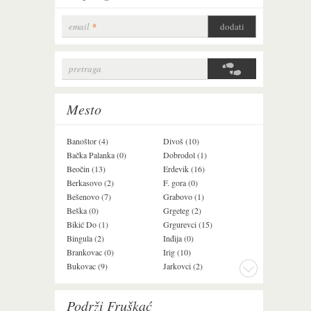
email
*
pretraga
Search form
Mesto
Banoštor (4)
Divoš (10)
Jazak (3)
Bačka Palanka (0)
Dobrodol (1)
Krušedol (1)
Beočin (13)
Erdevik (16)
Krčedin (4)
Berkasovo (2)
F. gora (0)
Ledinci (0)
Bešenovo (7)
Grabovo (1)
Ležimir (3)
Beška (0)
Grgeteg (2)
Ljuba (7)
Bikić Do (1)
Grgurevci (15)
Lug (2)
Bingula (2)
Inđija (0)
Mala Remeta (3
Brankovac (0)
Irig (10)
Manđelos (5)
Bukovac (9)
Jarkovci (2)
Maradik (1)
Podrži Fruškać