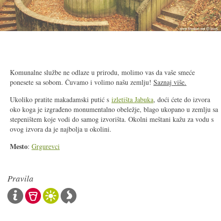
2/9
Komunalne službe ne odlaze u prirodu, molimo vas da vaše smeće
ponesete sa sobom. Čuvamo i volimo našu zemlju!
Saznaj više.
Ukoliko pratite makadamski putić s
izletišta Jabuka
, doći ćete do izvora
oko koga je izgrađeno monumentalno obeležje, blago ukopano u zemlju sa
stepeništem koje vodi do samog izvorišta. Okolni meštani kažu za vodu s
ovog izvora da je najbolja u okolini.
Mesto
:
Grgurevci
Pravila