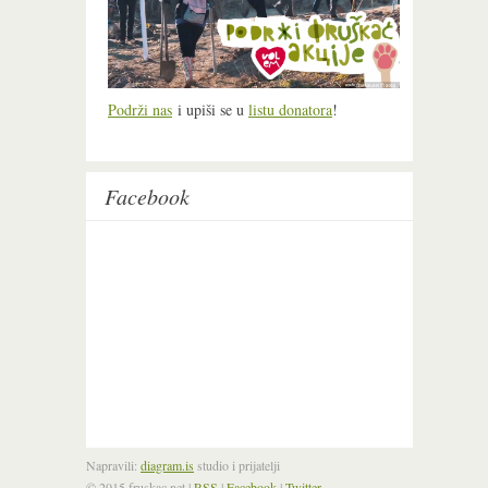
Podrži nas
i upiši se u
listu donatora
!
Facebook
Napravili:
diagram.is
studio i prijatelji
© 2015 fruskac.net
|
RSS
|
Facebook
|
Twitter