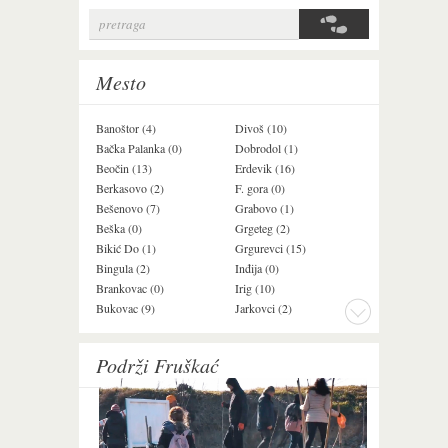
pretraga
Search form
Mesto
Banoštor (4)
Divoš (10)
Jazak (3)
Bačka Palanka (0)
Dobrodol (1)
Krušedol (1)
Beočin (13)
Erdevik (16)
Krčedin (4)
Berkasovo (2)
F. gora (0)
Ledinci (0)
Bešenovo (7)
Grabovo (1)
Ležimir (3)
Beška (0)
Grgeteg (2)
Ljuba (7)
Bikić Do (1)
Grgurevci (15)
Lug (2)
Bingula (2)
Inđija (0)
Mala Remeta (3
Brankovac (0)
Irig (10)
Manđelos (5)
Bukovac (9)
Jarkovci (2)
Maradik (1)
Podrži Fruškać