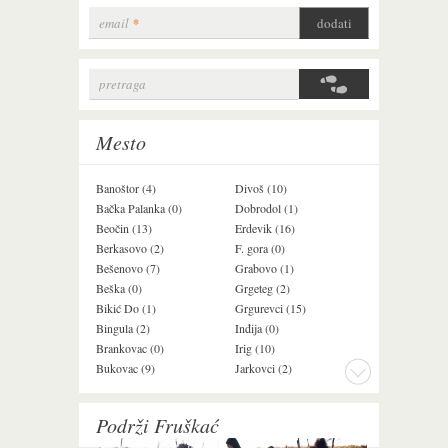
email
*
pretraga
Search form
Mesto
Banoštor (4)
Divoš (10)
Jazak (3)
Bačka Palanka (0)
Dobrodol (1)
Krušedol (1)
Beočin (13)
Erdevik (16)
Krčedin (4)
Berkasovo (2)
F. gora (0)
Ledinci (0)
Bešenovo (7)
Grabovo (1)
Ležimir (3)
Beška (0)
Grgeteg (2)
Ljuba (7)
Bikić Do (1)
Grgurevci (15)
Lug (2)
Bingula (2)
Inđija (0)
Mala Remeta (3
Brankovac (0)
Irig (10)
Manđelos (5)
Bukovac (9)
Jarkovci (2)
Maradik (1)
Podrži Fruškać