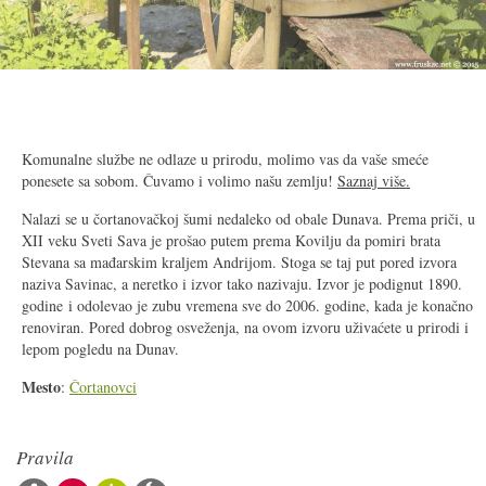
2/17
Komunalne službe ne odlaze u prirodu, molimo vas da vaše smeće
ponesete sa sobom. Čuvamo i volimo našu zemlju!
Saznaj više.
Nalazi se u čortanovačkoj šumi nedaleko od obale Dunava. Prema priči, u
XII
veku Sveti Sava je prošao putem prema Kovilju da pomiri brata
Stevana sa mađarskim kraljem Andrijom. Stoga se taj put pored izvora
naziva Savinac, a neretko i izvor tako nazivaju. Izvor je podignut 1890.
godine i odolevao je zubu vremena sve do 2006. godine, kada je konačno
renoviran. Pored dobrog osveženja, na ovom izvoru uživaćete u prirodi i
lepom pogledu na Dunav.
Mesto
:
Čortanovci
Pravila