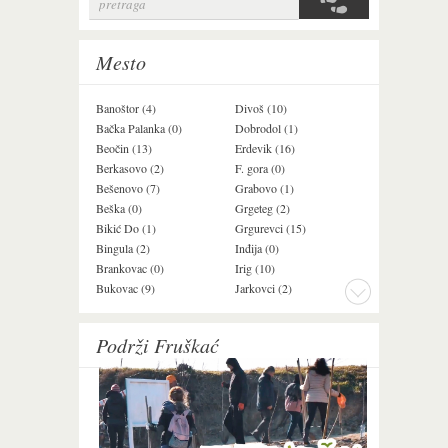
pretraga
Search form
Mesto
Banoštor (4)
Divoš (10)
Jazak (3)
Bačka Palanka (0)
Dobrodol (1)
Krušedol (1)
Beočin (13)
Erdevik (16)
Krčedin (4)
Berkasovo (2)
F. gora (0)
Ledinci (0)
Bešenovo (7)
Grabovo (1)
Ležimir (3)
Beška (0)
Grgeteg (2)
Ljuba (7)
Bikić Do (1)
Grgurevci (15)
Lug (2)
Bingula (2)
Inđija (0)
Mala Remeta (3
Brankovac (0)
Irig (10)
Manđelos (5)
Bukovac (9)
Jarkovci (2)
Maradik (1)
Podrži Fruškać