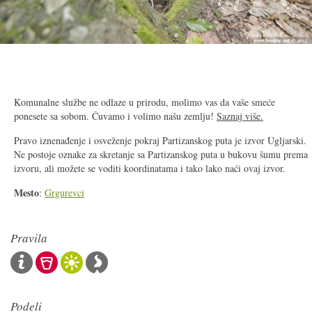
2/7
Komunalne službe ne odlaze u prirodu, molimo vas da vaše smeće
ponesete sa sobom. Čuvamo i volimo našu zemlju!
Saznaj više.
Pravo iznenađenje i osveženje pokraj Partizanskog puta je izvor Ugljarski.
Ne postoje oznake za skretanje sa Partizanskog puta u bukovu šumu prema
izvoru, ali možete se voditi koordinatama i tako lako naći ovaj izvor.
Mesto
:
Grgurevci
Pravila
Podeli