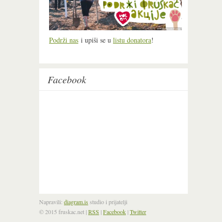
Podrži nas
i upiši se u
listu donatora
!
Facebook
Napravili:
diagram.is
studio i prijatelji
© 2015 fruskac.net
|
RSS
|
Facebook
|
Twitter