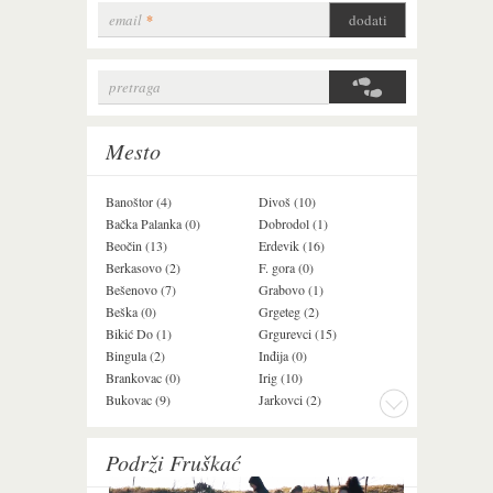
email
*
pretraga
Search form
Mesto
Banoštor (4)
Divoš (10)
Jazak (3)
Bačka Palanka (0)
Dobrodol (1)
Krušedol (1)
Beočin (13)
Erdevik (16)
Krčedin (4)
Berkasovo (2)
F. gora (0)
Ledinci (0)
Bešenovo (7)
Grabovo (1)
Ležimir (3)
Beška (0)
Grgeteg (2)
Ljuba (7)
Bikić Do (1)
Grgurevci (15)
Lug (2)
Bingula (2)
Inđija (0)
Mala Remeta (3
Brankovac (0)
Irig (10)
Manđelos (5)
Bukovac (9)
Jarkovci (2)
Maradik (1)
Podrži Fruškać