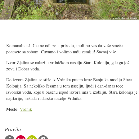
2/6
Komunalne službe ne odlaze u prirodu, molimo vas da vaše smeće
ponesete sa sobom. Čuvamo i volimo našu zemlju!
Saznaj više.
Izvor Zjalina se nalazi u vrdničkom naselju Stara Kolonija, gde ga još
zovu i Dobra voda.
Do izvora Zjalina se stiže iz Vrdnika putem kroz Banju ka naselju Stara
Kolonija. Sa nekoliko česama u tom naselju, ljudi i dan-danas toče
izvorsku vodu, koje u bazenu ispod izvora ima u izobilju. Stara kolonija je
najstarije, nekada rudarsko naselje Vrdnika.
Mesto
:
Vrdnik
Pravila