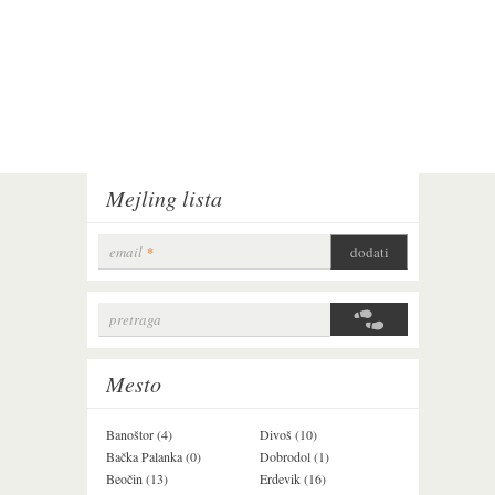
Mejling lista
email
*
pretraga
Search form
Mesto
Banoštor (4)
Divoš (10)
Jazak (3)
Bačka Palanka (0)
Dobrodol (1)
Krušedol (1)
Beočin (13)
Erdevik (16)
Krčedin (4)