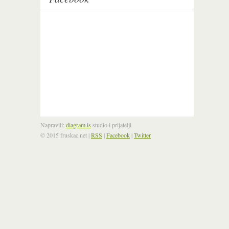
Napravili:
diagram.is
studio i prijatelji
© 2015 fruskac.net
|
RSS
|
Facebook
|
Twitter