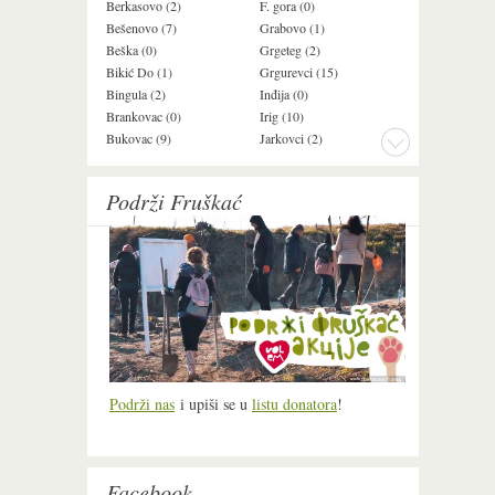
Berkasovo (2)
F. gora (0)
Ledinci (0)
Bešenovo (7)
Grabovo (1)
Ležimir (3)
Beška (0)
Grgeteg (2)
Ljuba (7)
Bikić Do (1)
Grgurevci (15)
Lug (2)
Bingula (2)
Inđija (0)
Mala Remeta (3
Brankovac (0)
Irig (10)
Manđelos (5)
Bukovac (9)
Jarkovci (2)
Maradik (1)
Podrži Fruškać
Podrži nas
i upiši se u
listu donatora
!
Facebook