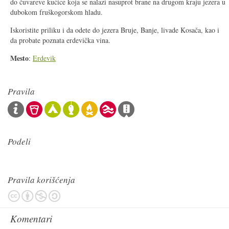
do čuvareve kućice koja se nalazi nasuprot brane na drugom kraju jezera u
dubokom fruškogorskom hladu.
Iskoristite priliku i da odete do jezera Bruje, Banje, livade Kosača, kao i
da probate poznata erdevička vina.
Mesto
:
Erdevik
Pravila
Podeli
Pravila korišćenja
Komentari