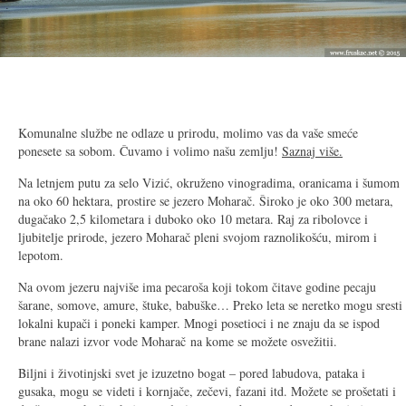
2/21
Komunalne službe ne odlaze u prirodu, molimo vas da vaše smeće
ponesete sa sobom. Čuvamo i volimo našu zemlju!
Saznaj više.
Na letnjem putu za selo Vizić, okruženo vinogradima, oranicama i šumom
na oko 60 hektara, prostire se jezero Moharač. Široko je oko 300 metara,
dugačako 2,5 kilometara i duboko oko 10 metara. Raj za ribolovce i
ljubitelje prirode, jezero Moharač pleni svojom raznolikošću, mirom i
lepotom.
Na ovom jezeru najviše ima pecaroša koji tokom čitave godine pecaju
šarane, somove, amure, štuke, babuške… Preko leta se neretko mogu sresti
lokalni kupači i poneki kamper. Mnogi posetioci i ne znaju da se ispod
brane nalazi izvor vode Moharač na kome se možete osvežitii.
Biljni i životinjski svet je izuzetno bogat – pored labudova, pataka i
gusaka, mogu se videti i kornjače, zečevi, fazani itd. Možete se prošetati i