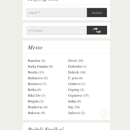
email
*
pretraga
Search form
Mesto
Banoštor (4)
Divoš (10)
Jazak (3)
Bačka Palanka (0)
Dobrodol (1)
Krušedol (1)
Beočin (13)
Erdevik (16)
Krčedin (4)
Berkasovo (2)
F. gora (0)
Ledinci (0)
Bešenovo (7)
Grabovo (1)
Ležimir (3)
Beška (0)
Grgeteg (2)
Ljuba (7)
Bikić Do (1)
Grgurevci (15)
Lug (2)
Bingula (2)
Inđija (0)
Mala Remeta (3
Brankovac (0)
Irig (10)
Manđelos (5)
Bukovac (9)
Jarkovci (2)
Maradik (1)
Podrži Fruškać