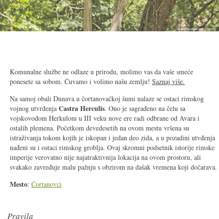
2/13
Komunalne službe ne odlaze u prirodu, molimo vas da vaše smeće
ponesete sa sobom. Čuvamo i volimo našu zemlju!
Saznaj više.
Na samoj obali Dunava u čortanovačkoj šumi nalaze se ostaci rimskog
Castra Herculis
vojnog utvrđenja
. Ono je sagrađeno na čelu sa
vojskovođom Herkulom u
III
veku nove ere radi odbrane od Avara i
ostalih plemena. Početkom devedesetih na ovom mestu vršena su
istraživanja tokom kojih je iskopan i jedan deo zida, a u pozadini utvđenja
nađeni su i ostaci rimskog groblja. Ovaj skromni podsetnik istorije rimske
imperije verovatno nije najatraktivnija lokacija na ovom prostoru, ali
svakako zavređuje malu pažnju s obzirom na dašak vremena koji dočarava.
Mesto
:
Čortanovci
Pravila