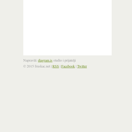
Napravili:
diagram.is
studio i prijatelji
© 2015 fruskac.net
|
RSS
|
Facebook
|
Twitter