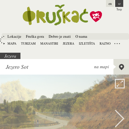
en
sr
Ћир
Lokacije
Fruška gora
Dobro je znati
O nama
MAPA
TURIZAM
MANASTIRI
JEZERA
IZLETIŠTA
RAZNO
Jezera
Lat:
45.
Jezero Sot
na mapi
Long:
1
Alt:
138