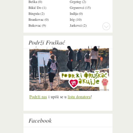
Beška (0)
Grgeteg (2)
Ljuba (7)
Bikić Do (1)
Grgurevci (15)
Lug (2)
Bingula (2)
Inđija (0)
Mala Remeta (3
Brankovac (0)
Irig (10)
Manđelos (5)
Bukovac (9)
Jarkovci (2)
Maradik (1)
Podrži Fruškać
Podrži nas
i upiši se u
listu donatora
!
Facebook