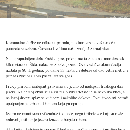
2/18
Komunalne službe ne odlaze u prirodu, molimo vas da vaše smeće
ponesete sa sobom. Čuvamo i volimo našu zemlju!
Saznaj više.
Na najzapadnijem delu Fruške gore, pokraj mesta Sot a na samo desetak
kilometara od Šida, nalazi se Sotsko jezero. Ova veštačka akumulacija
nastala je 80-ih godina, površine 33 hektara i dubine od oko četiri metra, i
pripada Nacionalnom parku Fruška gora.
Prelep prirodni ambijent ga svrstava u jedno od najlepših fruškogorskih
jezera. Na desnoj obali se nalazi malo vikend-naselje sa nekoliko kuća, a
na levoj drveni splav sa kućicom i nekoliko dokova. Ovaj živopisni pejzaž
upotpunjen je vrbama i šumom koja ga opasuje.
Jezero ne mami samo vikendaše i kupače, nego i ribolovce koji su ovde
redovni gosti jer je jezero izuzetno bogato ribom.
Ako kojim slučajem imate pasoš kod sebe, možete napraviti prečicu kroz