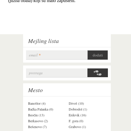
Mejling lista
email
*
pretraga
Search form
Mesto
Banoštor (4)
Divoš (10)
Jazak (3)
Bačka Palanka (0)
Dobrodol (1)
Krušedol (1)
Beočin (13)
Erdevik (16)
Krčedin (4)
Berkasovo (2)
F. gora (0)
Ledinci (0)
Bešenovo (7)
Grabovo (1)
Ležimir (3)