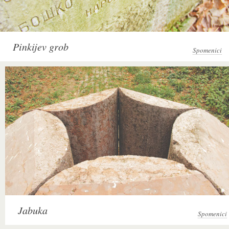
Pinkijev grob
Spomenici
Jabuka
Spomenici