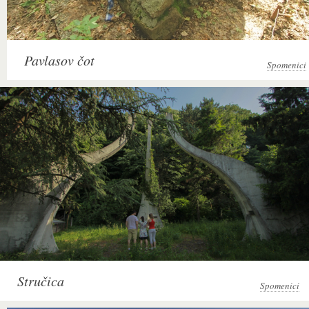
Pavlasov čot
Spomenici
Stručica
Spomenici