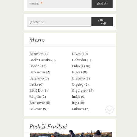
email
*
pretraga
Search form
Mesto
Banoštor (4)
Divoš (10)
Jazak (3)
Bačka Palanka (0)
Dobrodol (1)
Krušedol (1)
Beočin (13)
Erdevik (16)
Krčedin (4)
Berkasovo (2)
F. gora (0)
Ledinci (0)
Bešenovo (7)
Grabovo (1)
Ležimir (3)
Beška (0)
Grgeteg (2)
Ljuba (7)
Bikić Do (1)
Grgurevci (15)
Lug (2)
Bingula (2)
Inđija (0)
Mala Remeta (3
Brankovac (0)
Irig (10)
Manđelos (5)
Bukovac (9)
Jarkovci (2)
Maradik (1)
Podrži Fruškać