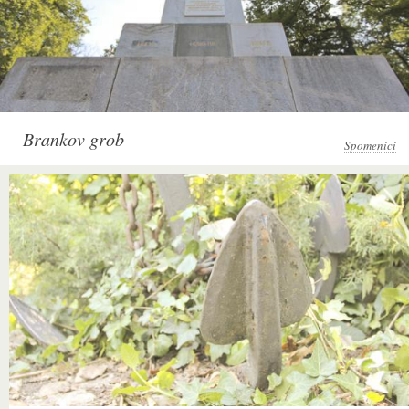
Brankov grob
Spomenici