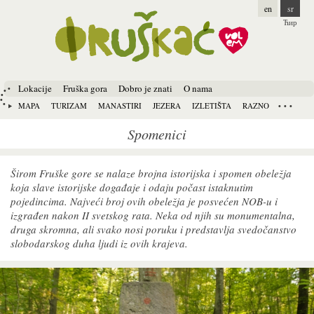
en
sr
Ћир
Lokacije
Fruška gora
Dobro je znati
O nama
MAPA
TURIZAM
MANASTIRI
JEZERA
IZLETIŠTA
RAZNO
Spomenici
Širom Fruške gore se nalaze brojna istorijska i spomen obeležja
koja slave istorijske događaje i odaju počast istaknutim
pojedincima. Najveći broj ovih obeležja je posvećen NOB-u i
izgrađen nakon
II
svetskog rata. Neka od njih su monumentalna,
druga skromna, ali svako nosi poruku i predstavlja svedočanstvo
slobodarskog duha ljudi iz ovih krajeva.